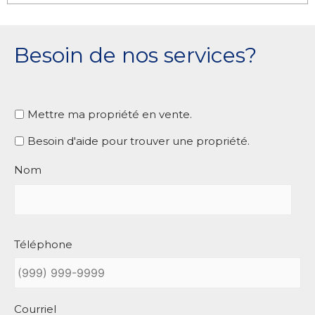
Besoin de nos services?
Mettre
Mettre ma propriété en vente.
ma
propriété
Besoin
Besoin d'aide pour trouver une propriété.
en
d'aide
vente.
pour
Nom
trouver
une
propriété.
Téléphone
Courriel