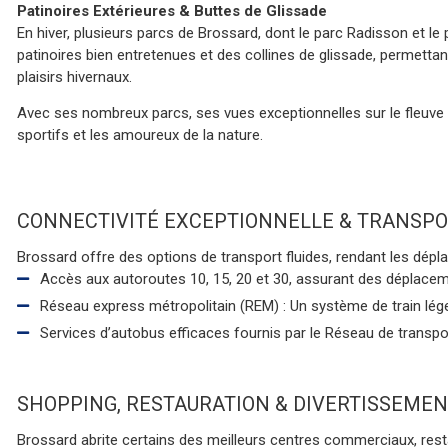
Patinoires Extérieures & Buttes de Glissade
En hiver, plusieurs parcs de Brossard, dont le parc Radisson et le 
patinoires bien entretenues et des collines de glissade, permettan
plaisirs hivernaux.
Avec ses nombreux parcs, ses vues exceptionnelles sur le fleuve e
sportifs et les amoureux de la nature.
NNECTIVITÉ EXCEPTIONNELLE & TRANSPORT P
Brossard offre des options de transport fluides, rendant les dépl
Accès aux autoroutes 10, 15, 20 et 30, assurant des déplacem
Réseau express métropolitain (REM) : Un système de train lége
Services d’autobus efficaces fournis par le Réseau de transpo
OPPING, RESTAURATION & DIVERTISSEMENT
Brossard abrite certains des meilleurs centres commerciaux, rest