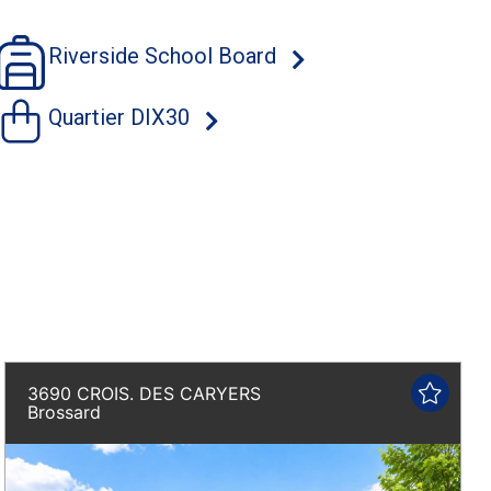
Riverside School Board
Quartier DIX30
3690 CROIS. DES CARYERS
Brossard