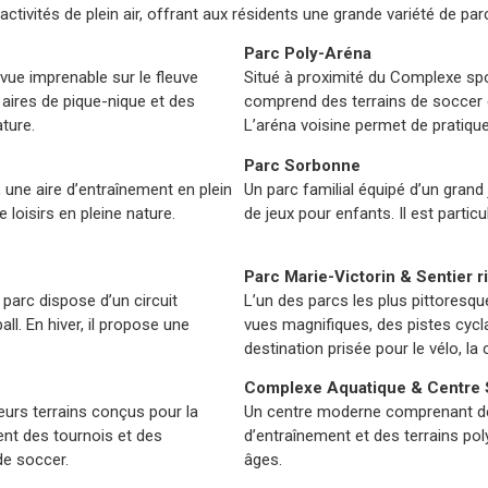
ctivités de plein air, offrant aux résidents une grande variété de par
Parc Poly-Aréna
vue imprenable sur le fleuve
Situé à proximité du Complexe spor
aires de pique-nique et des
comprend des terrains de soccer e
ature.
L’aréna voisine permet de pratique
Parc Sorbonne
 une aire d’entraînement en plein
Un parc familial équipé d’un grand 
e loisirs en pleine nature.
de jeux pour enfants. Il est partic
Parc Marie-Victorin & Sentier r
parc dispose d’un circuit
L’un des parcs les plus pittoresque
all. En hiver, il propose une
vues magnifiques, des pistes cycla
destination prisée pour le vélo, la
Complexe Aquatique & Centre S
urs terrains conçus pour la
Un centre moderne comprenant des 
ment des tournois et des
d’entraînement et des terrains po
de soccer.
âges.