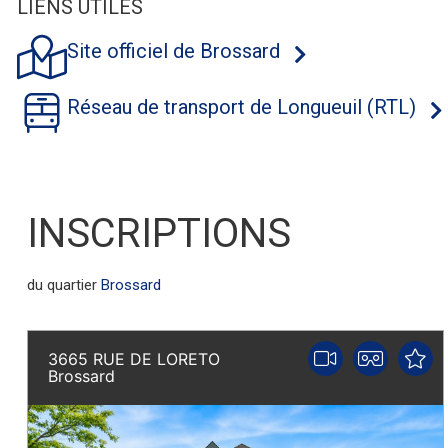
ENS UTILES
Site officiel de Brossard
Réseau de transport de Longueuil (RTL)
INSCRIPTIONS
du quartier
Brossard
3665 RUE DE LORETO
Brossard