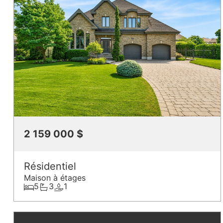
2 159 000 $
Résidentiel
Maison à étages
5
3
1