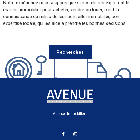
rent le
la
on
ions.
Recherchez
Agence Immobilière