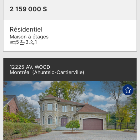
2 159 000 $
Résidentiel
Maison à étages
5
3
1
12225 AV. WOOD
Montréal (Ahuntsic-Cartierville)