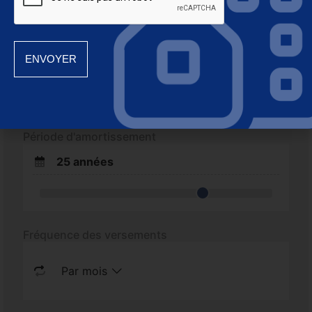
Courriel
Taux d'intérêt
Sujet
3%
Message
Période d'amortissement
25
années
Fréquence des versements
Envoyer
Par mois