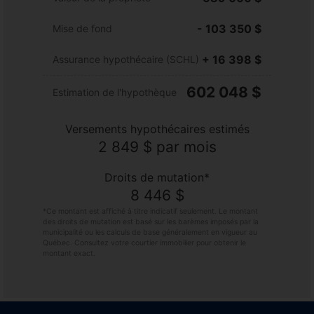
- 103 350 $
Mise de fond
+ 16 398 $
Assurance hypothécaire (SCHL)
602 048 $
Estimation de l'hypothèque
Versements hypothécaires estimés
2 849 $
par mois
Droits de mutation*
8 446 $
*Ce montant est affiché à titre indicatif seulement. Le montant
des droits de mutation est basé sur les barèmes imposés par la
municipalité ou les calculs de base généralement en vigueur au
Québec. Consultez votre courtier immobilier pour obtenir le
montant exact.