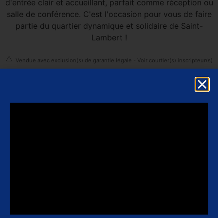
d'entrée clair et accueillant, parfait comme réception ou
salle de conférence. C'est l'occasion pour vous de faire
partie du quartier dynamique et solidaire de Saint-
Lambert !
Vendue avec exclusion(s) de garantie légale - Voir courtier(s) inscripteur(s)
Christopher Kalec
COURTIER IMMOBILIER RÉSIDENTIEL ET
COMMERCIAL
514-942-3806
514-605-8888
Autres propriétés
ADDENDA
Le chauffage inclut dans les frais de copropriété. La